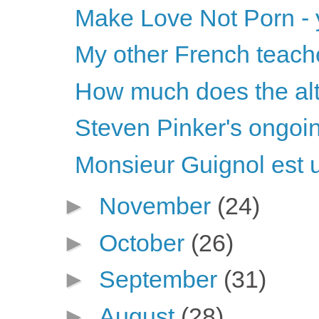
Make Love Not Porn - 
My other French teach
How much does the alt
Steven Pinker's ongoin
Monsieur Guignol est 
►
November
(24)
►
October
(26)
►
September
(31)
►
August
(28)