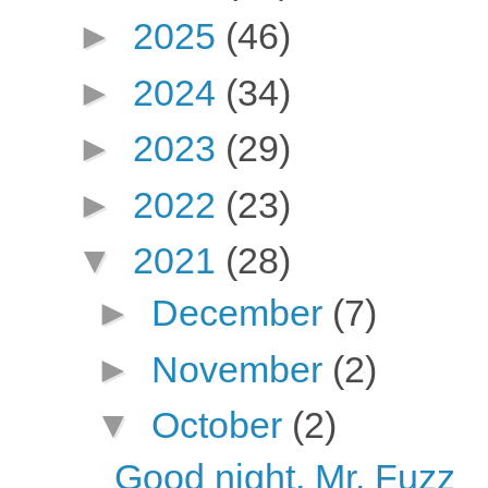
►
2025
(46)
►
2024
(34)
►
2023
(29)
►
2022
(23)
▼
2021
(28)
►
December
(7)
►
November
(2)
▼
October
(2)
Good night, Mr. Fuzz